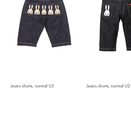
Jeans shorts, normal U5
¥1,799.70
Jeans shorts, normal U2
¥1,799.70