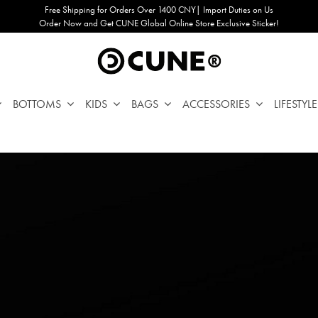
Free Shipping for Orders Over 1400 CNY| Import Duties on Us
Order Now and Get CUNE Global Online Store Exclusive Sticker!
BOTTOMS
KIDS
BAGS
ACCESSORIES
LIFESTYLE