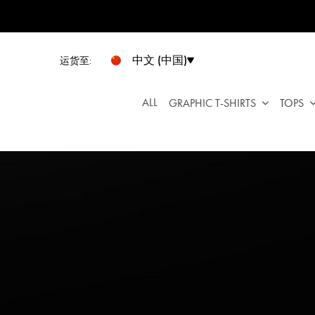
请
注
意：
本
中文 (中国)
运货至:
网
站
ALL
GRAPHIC T-SHIRTS
TOPS
包
含
无
障
碍
系
统。
按
Control-
F11
将
网
站