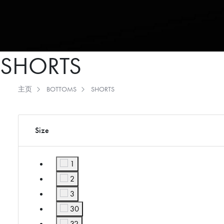
调
整
为
使
SHORTS
用
屏
幕
主页
BOTTOMS
SHORTS
阅
读
器
的
Size
视
障
1
人
按Size显示: 1
士；
2
按
按Size显示: 2
3
Control-
按Size显示: 3
30
F10
按Size显示: 30
32