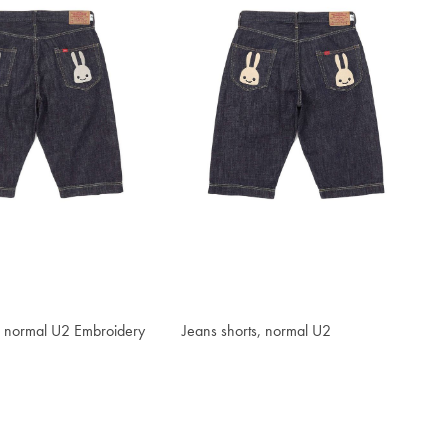
s, normal U2 Embroidery
Jeans shorts, normal U2
¥1,661.30
清单