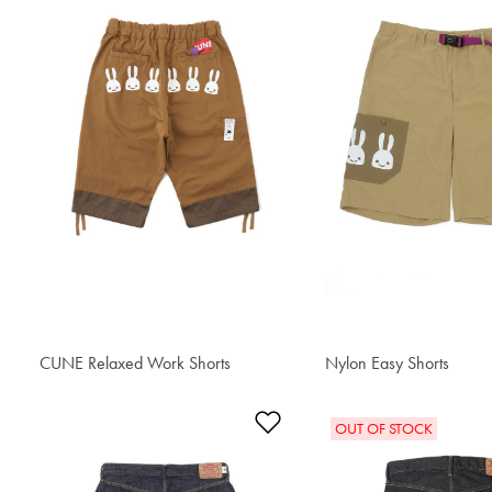
CUNE Relaxed Work Shorts
¥1,176.70
Nylon Easy Shorts
¥1,038.30
添加到愿望清单
OUT OF STOCK