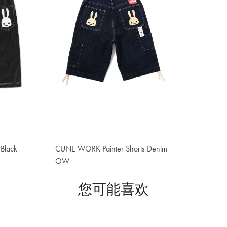
 Black
CUNE WORK Painter Shorts Denim
OW
¥1,730.50
您可能喜欢