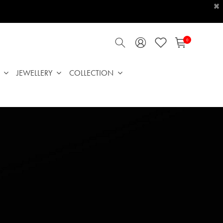
×
0
JEWELLERY
COLLECTION