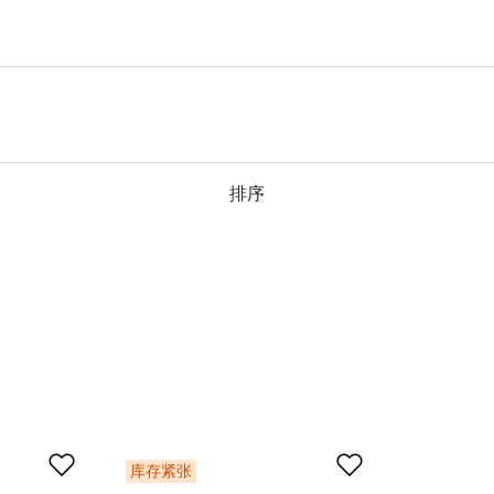
排序
添加到愿望清单
添加到愿望
库存紧张