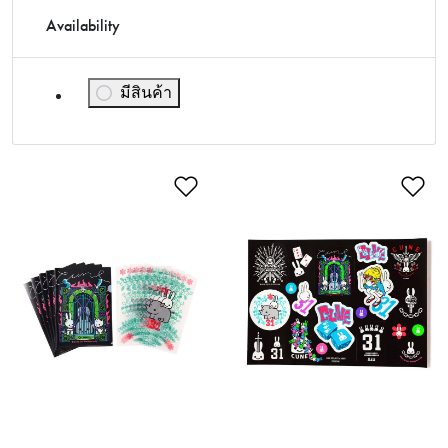
Availability
มีสินค้า
กรองผลลัพธ์โดย Availability: มีสินค้า
เพิ่มในรายการโปรด
เพ