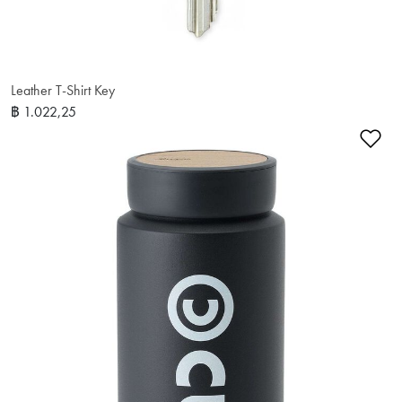
Leather T-Shirt Key
฿ 1.022,25
เพ