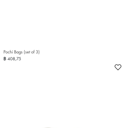
Pochi Bags (set of 3)
฿ 408,75
เพ