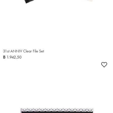
31st ANNIV Clear File Set
฿ 1.942,50
เพ