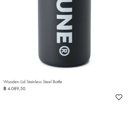
Wooden-Lid Stainless Steel Bottle
฿ 4.089,50
เพ