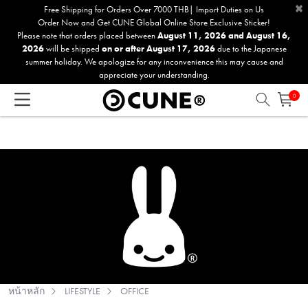
×
Please
Free Shipping for Orders Over 7000 THB| Import Duties on Us
Order Now and Get CUNE Global Online Store Exclusive Sticker!
note:
Please note that orders placed between
August 11, 2026 and August 16,
This
2026
will be shipped
on or after August 17, 2026
due to the Japanese
website
summer holiday. We apologize for any inconvenience this may cause and
includes
appreciate your understanding.
an
0
accessibility
system.
หน้าหลัก
LIFESTYLE
OFFICE