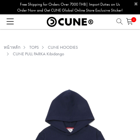
×
Please
Free Shipping for Orders Over 7000 THB| Import Duties on Us
Order Now and Get CUNE Global Online Store Exclusive Sticker!
note:
This
0
website
includes
an
หน้าหลัก
TOPS
CUNE HOODIES
accessibility
CUNE PULL PARKA Kibidango
system.