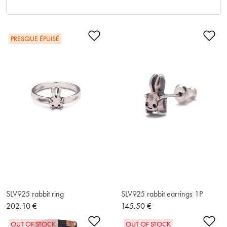
Ajouter à la liste de souhaits
Ajo
PRESQUE ÉPUISÉ
SLV925 rabbit ring
SLV925 rabbit earrings 1P
202.10 €
145.50 €
Ajouter à la liste de souhaits
Ajo
OUT OF STOCK
OUT OF STOCK