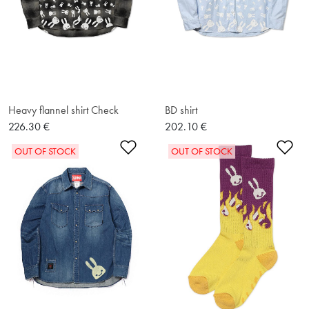
Heavy flannel shirt Check
BD shirt
226.30 €
202.10 €
Ajouter à la liste de souhaits
Ajo
OUT OF STOCK
OUT OF STOCK