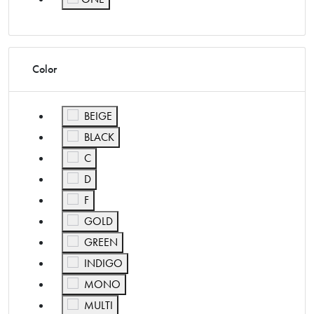
Affiner par Size: ONE
Color
Affiner par Color: BEIGE
BEIGE
Affiner par Color: BLACK
BLACK
Affiner par Color: C
C
Affiner par Color: D
D
Affiner par Color: F
F
Affiner par Color: GOLD
GOLD
Affiner par Color: GREEN
GREEN
Affiner par Color: INDIGO
INDIGO
Affiner par Color: MONO
MONO
Affiner par Color: MULTI
MULTI