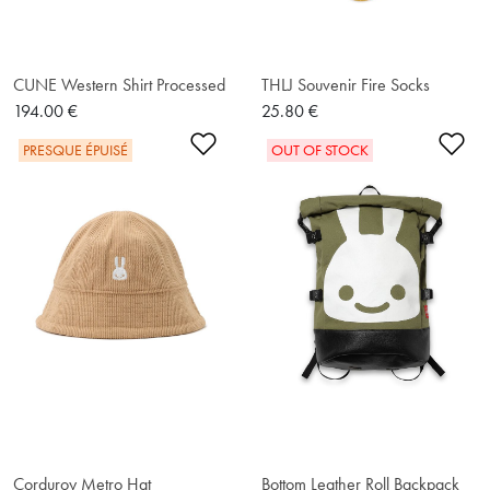
CUNE Western Shirt Processed
THLJ Souvenir Fire Socks
194.00 €
25.80 €
Ajouter à la liste de souhaits
Ajo
PRESQUE ÉPUISÉ
OUT OF STOCK
Corduroy Metro Hat
Bottom Leather Roll Backpack