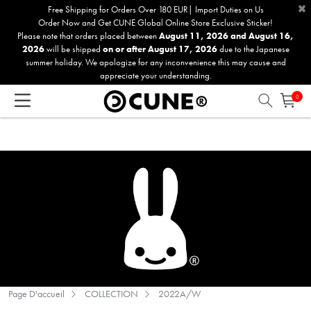
×
Veuillez
Free Shipping for Orders Over 180 EUR| Import Duties on Us
Order Now and Get CUNE Global Online Store Exclusive Sticker!
noter
Please note that orders placed between
August 11, 2026 and August 16,
:
2026
will be shipped
on or after August 17, 2026
due to the Japanese
Ce
summer holiday. We apologize for any inconvenience this may cause and
site
appreciate your understanding.
Web
0
comprend
un
système
d'accessibilité.
Page D'accueil
COLLECTION
2022A/W