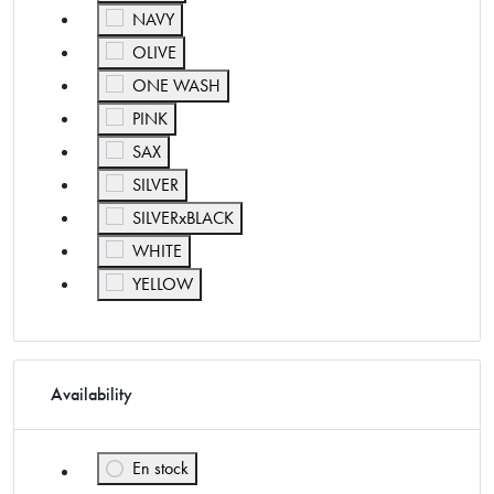
Affiner par Color: NAVY
NAVY
Affiner par Color: OLIVE
OLIVE
Affiner par Color: ONE WASH
ONE WASH
Affiner par Color: PINK
PINK
Affiner par Color: SAX
SAX
Affiner par Color: SILVER
SILVER
Affiner par Color: SILVERxBLACK
SILVERxBLACK
Affiner par Color: WHITE
WHITE
Affiner par Color: YELLOW
YELLOW
Availability
En stock
Affiner par Availability: En stock