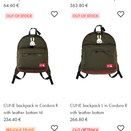
64.60 €
363.80 €
Ajouter à la liste de souhaits
Ajo
OUT OF STOCK
OUT OF STOCK
CUNE backpack in Cordura R
CUNE backpack L in Cordura R
with leather bottom M
with leather bottom
234.40 €
266.80 €
Ajouter à la liste de souhaits
Ajo
PRESQUE ÉPUISÉ
OUT OF STOCK