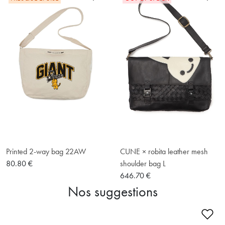
Printed 2-way bag 22AW
CUNE × robita leather mesh
80.80 €
shoulder bag L
646.70 €
Nos suggestions
Ajo