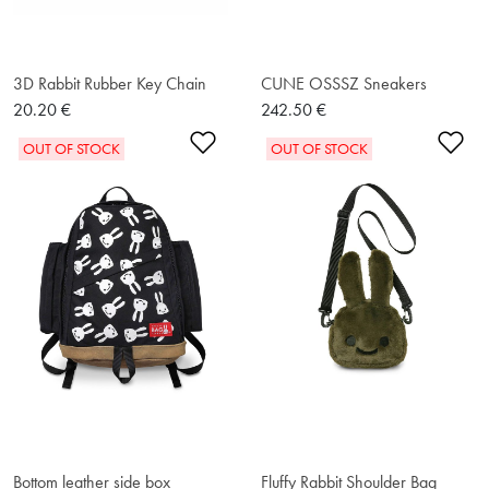
3D Rabbit Rubber Key Chain
CUNE OSSSZ Sneakers
20.20 €
242.50 €
Ajouter à la liste de souhaits
Ajo
OUT OF STOCK
OUT OF STOCK
Bottom leather side box
Fluffy Rabbit Shoulder Bag