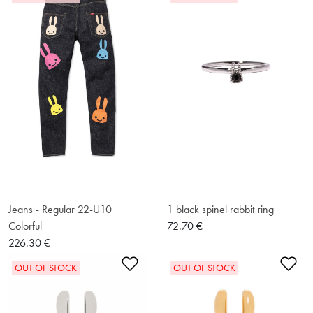
Jeans - Regular 22-U10
1 black spinel rabbit ring
Colorful
72.70 €
226.30 €
Ajouter à la liste de souhaits
Ajo
OUT OF STOCK
OUT OF STOCK