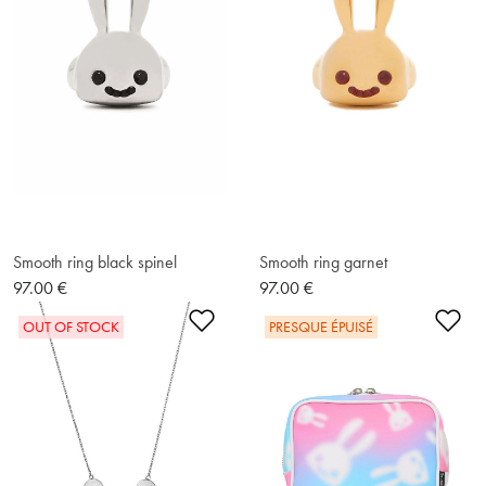
Smooth ring black spinel
Smooth ring garnet
97.00 €
97.00 €
Ajouter à la liste de souhaits
Ajo
OUT OF STOCK
PRESQUE ÉPUISÉ