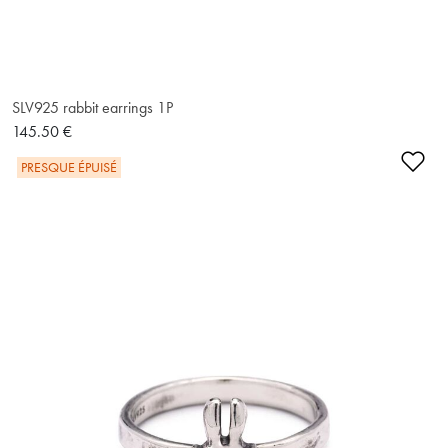
SLV925 rabbit earrings 1P
145.50 €
Ajo
PRESQUE ÉPUISÉ