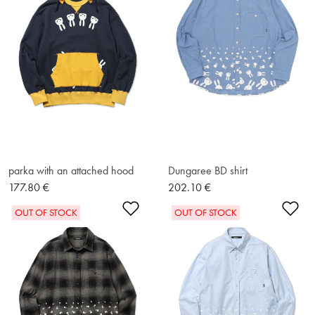
parka with an attached hood
Dungaree BD shirt
177.80 €
202.10 €
Ajouter à la liste de souhaits
Ajo
OUT OF STOCK
OUT OF STOCK