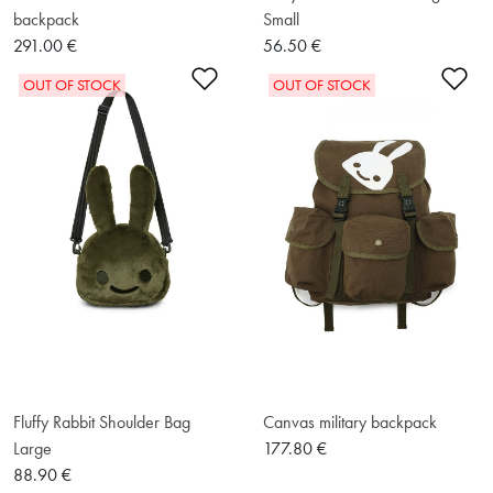
backpack
Small
291.00 €
56.50 €
Ajouter à la liste de souhaits
Ajo
OUT OF STOCK
OUT OF STOCK
Fluffy Rabbit Shoulder Bag
Canvas military backpack
Large
177.80 €
88.90 €