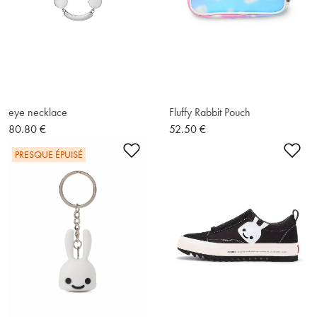
eye necklace
Fluffy Rabbit Pouch
80.80 €
52.50 €
Ajouter à la liste de souhaits
Ajo
PRESQUE ÉPUISÉ