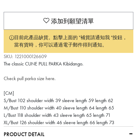
添加到願望清單
目前此產品缺貨。點擊上面的 "補貨請通知我 "按鈕，
當有貨時，你可以通過電子郵件得到通知。
SKU:
1221000126609
The classic CUNE PULL PARKA Kibidango.
Check pull parka size here.
[CM]
S/Bust 102 shoulder width 39 sleeve length 59 length 62
M/Bust 110 shoulder width 40 sleeve length 64 length 65
L/Bust 118 shoulder width 43 sleeve length 65 length 71
XL/Bust 126 shoulder width 46 sleeve length 66 length 73
PRODUCT DETAIL