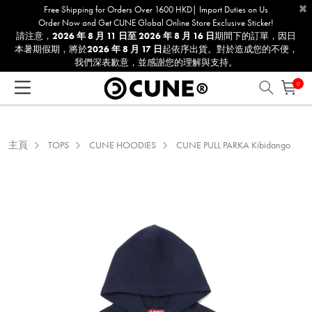
×
请
Free Shipping for Orders Over 1600 HKD| Import Duties on Us
Order Now and Get CUNE Global Online Store Exclusive Sticker!
注
請注意，
2026 年 8 月 11 日至 2026 年 8 月 16 日
期間下的訂單，因日
意：
本暑期假期，將於
2026 年 8 月 17 日
起依序出貨。對於造成您的不便，
本
我們深表歉意，並感謝您的理解與支持。
网
0
站
包
含
无
主頁
TOPS
CUNE HOODIES
CUNE PULL PARKA Kibidango
障
碍
系
统。